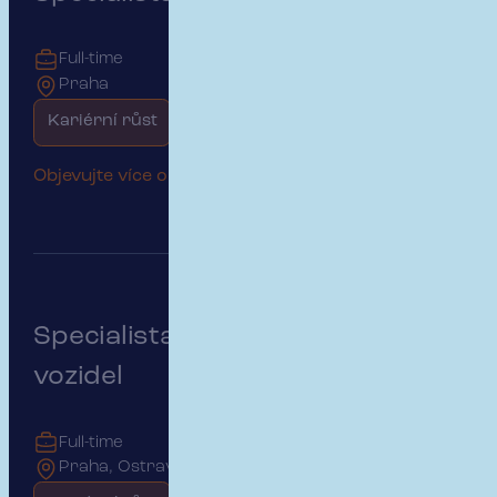
Full-time
Praha
Kariérní růst
Začátek kariéry
Objevujte více o této pozici
Specialista pojištění motorových
vozidel
Full-time
Praha, Ostrava