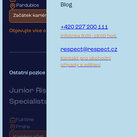
Blog
Pardubice
Začátek kariéry
+420 227 200 111
Objevujte více o této pozici
Infolinka 8:00–18:00 hod.
respect@respect.cz
Kontakt pro obchodní
případy a sdělení
Ostatní pozice -
podívejte se také
Junior Risk & Insurance
Specialista pro B2B klienty
Full-time
Praha