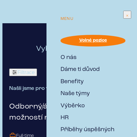
MENU
Volné pozice
Vyhovující
pro mě
O nás
Dáme ti důvod
Filtrace
Benefity
Našli jsme pro vás:
13 pracovních míst
Naše týmy
Odborný/á asistent/ka s
Výběrko
možností růstu
HR
Příběhy úspěšných
Full-time