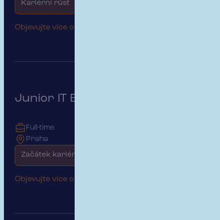
Kariérní růst
Rodinné prostředí
Objevujte více o této pozici
Junior IT Business Analytik
Full-time
Praha
Začátek kariéry
Objevujte více o této pozici