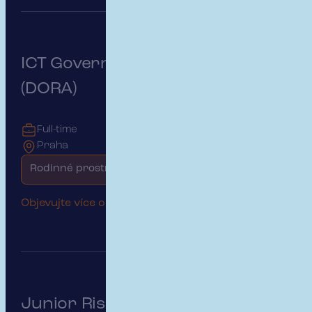
ICT Governance & Risk Manager
(DORA)
Full-time
Praha
Rodinné prostředí
Objevujte více o této pozici
Junior Risk & Insurance