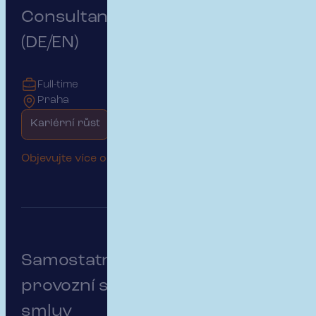
Consultant – German Market
(DE/EN)
Full-time
Praha
Kariérní růst
Začátek kariéry
Objevujte více o této pozici
Samostatný/á specialista/ka
provozní správy pojistných
smluv