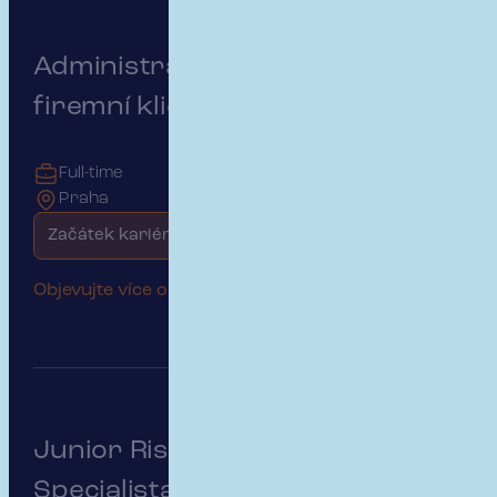
Administrativní podpora pro
firemní klienty
Full-time
Praha
Začátek kariéry
Objevujte více o této pozici
Junior Risk & Insurance
Specialista | Public & Medical