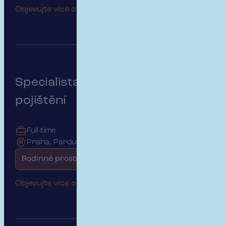
Objevujte více o této pozici
Specialista na podnikatelské
pojištění
Full-time
Praha, Pardubice
Rodinné prostředí
Objevujte více o této pozici