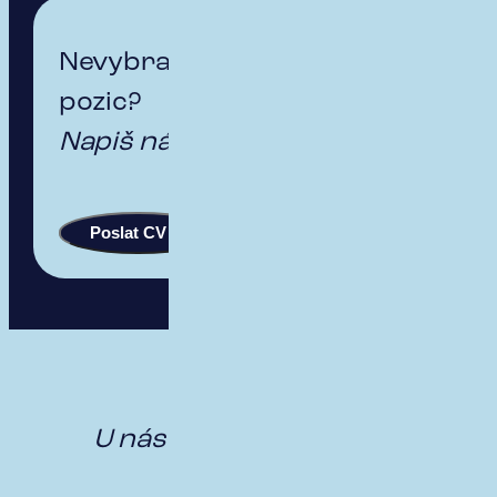
Nevybral/a sis z nabízených
pozic?
Napiš
nám!
Poslat CV
NAŠE TÝMY
U nás máme práce
dost