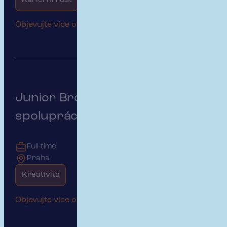
Kariérní růst
Začátek kariéry
Objevujte více o této pozici
Junior Broker - Týmová
spolupráce a kariérní růst
Full-time
Praha
Kreativita
Objevujte více o této pozici