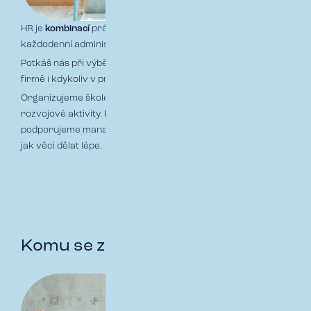
HR je
kombinací
práce s lidmi, strategického myšlení i
každodenní administrativy.
Potkáš nás při výběrovém řízení, během prvních dnů ve
firmě i kdykoliv v průběhu spolupráce.
Organizujeme školení, teambuildingy, kariérní dny a
rozvojové aktivity. Připravujeme smlouvy, řešíme změny,
podporujeme manažery v jejich týmech a hledáme způsoby,
jak věci dělat lépe.
Komu se zde daří