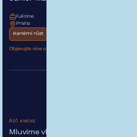
Full-time
Praha
Kariérní růst
Začátek kariéry
Objevujte více o této pozici
ŘEČ KMENE
Mluvíme vlastním jazykem aneb