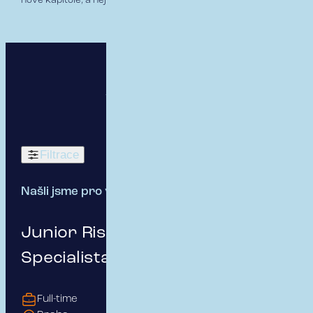
nové kapitole, a nejlépe „pravou“ 😊
Volné pozice
Filtrace
Našli jsme pro vás:
13 pracovních míst
Junior Risk & Insurance
Specialista pro B2B klienty
Full-time