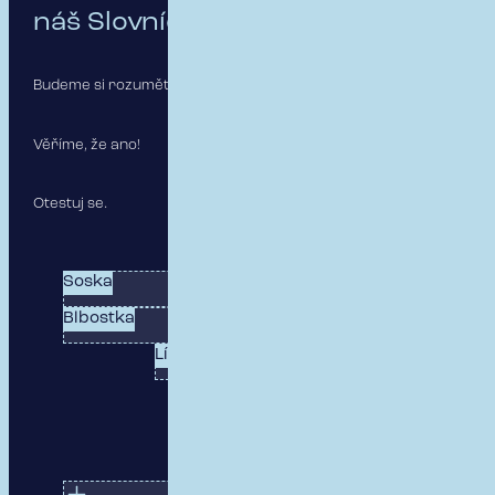
náš Slovníček
Budeme si rozumět?
Věříme, že ano!
Otestuj se.
Soska
Havko
Blbostka
Rizikovka
Lízátko