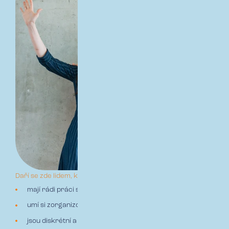
Daří se zde lidem, kteří:
mají rádi práci s lidmi a přirozeně budují vztahy
umí si zorganizovat různorodou agendu
jsou diskrétní a zodpovědní