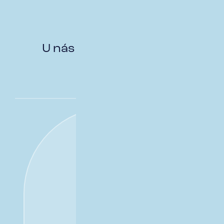
NAŠE TÝMY
U nás máme práce
dost
Broking