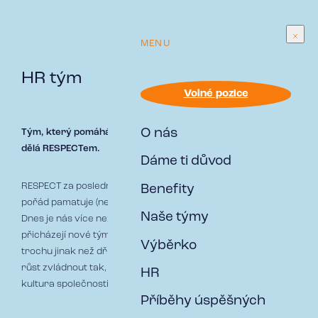
MENU
HR tým
Volné pozice
O nás
Tým, který pomáhá firmě růst – a přitom si zachovat to, co ji
dělá RESPECTem.
Dáme ti důvod
RESPECT za poslední roky výrazně vyrostl. Řada z nás si
Benefity
pořád pamatuje (nedávnou) dobu, kdy nás nebylo ani sto.
Naše týmy
Dnes je nás více než tři sta a firma se dál rozvíjí. S tím
přicházejí nové týmy, projekty i potřeba nastavovat věci
Výběrko
trochu jinak než dřív. Úkolem HR je pomáhat firmě tenhle
růst zvládnout tak, aby se neztratilo to nejdůležitější –
HR
kultura společnosti.
Příběhy úspěšných