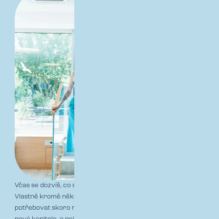
Včas se dozvíš, co si máš vzít na první den k nám do práce.
Vlastně kromě několika vyplněných formulářů nebudeš
potřebovat skoro nic – tedy stačí už jen vykročit vstříc tvé