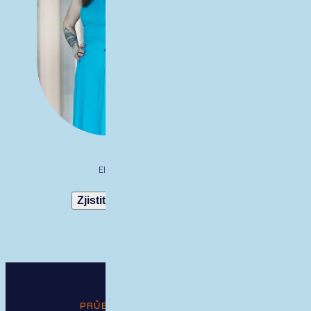
Eliška
Katka
Zjistit více
Zjistit více
PRŮBĚH VÝBĚROVÉHO ŘÍZENÍ