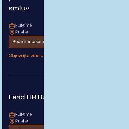
smluv
Full-time
Praha
Rodinné prostředí
Objevujte více o této pozici
Lead HR Business Partner
Full-time
Praha