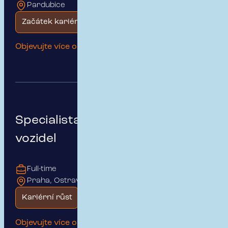
Pardubice
Začátek kariéry
Objevujte více o této pozici
Specialista pojištění motorových
vozidel
Full-time
Praha, Ostrava
Kariérní růst
Rodinné prostředí
Objevujte více o této pozici