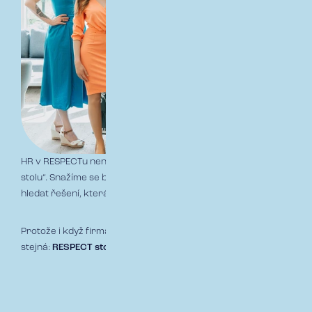
HR v RESPECTu není oddělení, které nastavuje pravidla „od
stolu“. Snažíme se být co nejblíž realitě jednotlivých týmů a
hledat řešení, která dávají smysl pro firmu i pro lidi.
Protože i když firma roste, jedna věc zůstává
stejná:
RESPECT stojí na lidech.