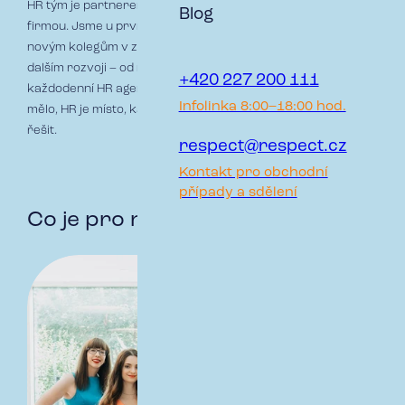
HR tým je partnerem pro kolegy i manažery napříč celou
Blog
firmou. Jsme u prvního kontaktu s kandidáty, pomáháme
novým kolegům v začátcích a podporujeme týmy v jejich
dalším rozvoji – od náboru a onboardingu až po vzdělávání a
+420 227 200 111
každodenní HR agendu. A když něco nefunguje tak, jak by
Infolinka 8:00–18:00 hod.
mělo, HR je místo, kam mohou kolegové přijít a věci společně
řešit.
respect@respect.cz
Kontakt pro obchodní
případy a sdělení
Co je pro nás důležité