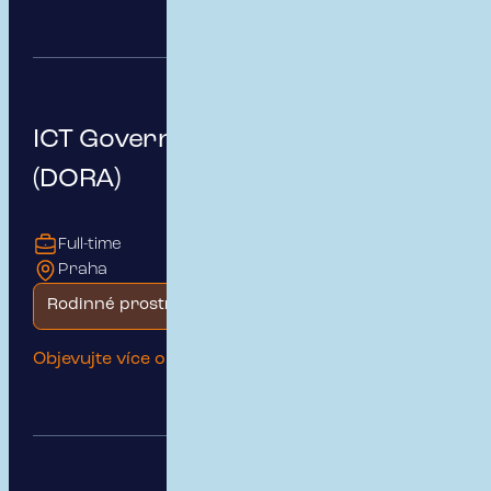
ICT Governance & Risk Manager
(DORA)
Full-time
Praha
Rodinné prostředí
Objevujte více o této pozici