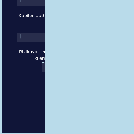
Spoiler pod nárazník
Pojištění
odpovědnosti
zaměstnance
Riziková prohlídka u
Smlouva o spolupráci
klienta
Havarijní pojištění
Vyhodnotit