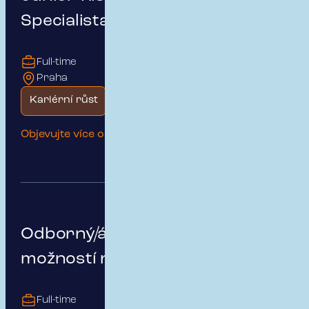
Specialista | Public & Medical
Full-time
Praha
Kariérní růst
Začátek kariéry
Objevujte více o této pozici
Odborný/á asistent/ka s
možností růstu
Full-time