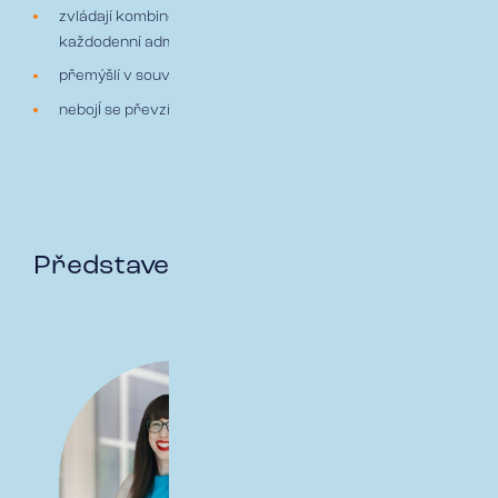
zvládají kombinovat strategické přemýšlení s
každodenní administrativou
přemýšlí v souvislostech a hledají dlouhodobá řešení
nebojÍ se převzít odpovědnost a dotahují věci do konce
Představení HR týmu