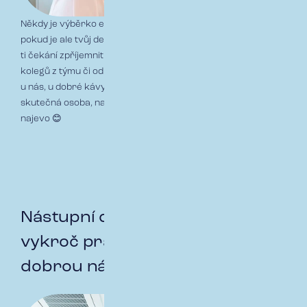
Někdy je výběrko expres a můžeš nastoupit prakticky hned,
pokud je ale tvůj den D ještě v nedohlednu, budeme se snažit
ti čekání zpříjemnit. Můžeš se těšit na e-maily od budoucích
kolegů z týmu či od HR business partnerů, nebo na návštěvu
u nás, u dobré kávy. Prostě pro nás nebudeš jen číslo, ale
skutečná osoba, na kterou se těšíme a dáme ti to patřičně
najevo 😊
Nástupní den aneb Den D –
vykroč pravou nohou a jdi s
dobrou náladou.