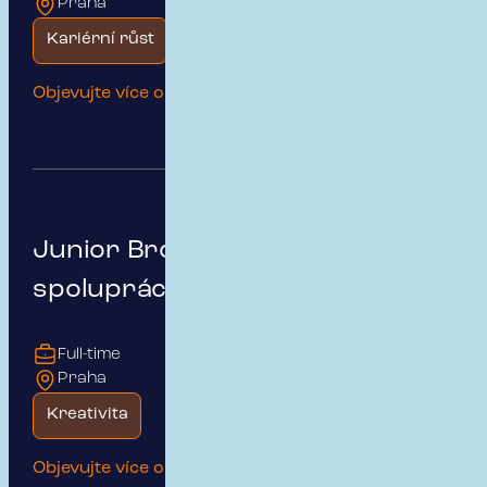
Praha
Kariérní růst
Začátek kariéry
Objevujte více o této pozici
Junior Broker - Týmová
spolupráce a kariérní růst
Full-time
Praha
Kreativita
Objevujte více o této pozici