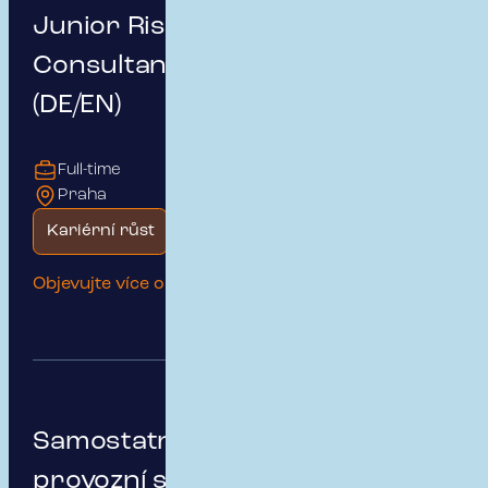
Junior Risk & Insurance
Consultant – German Market
(DE/EN)
Full-time
Praha
Kariérní růst
Začátek kariéry
Objevujte více o této pozici
Samostatný/á specialista/ka
provozní správy pojistných