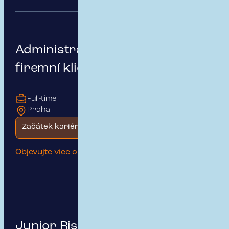
Administrativní podpora pro
firemní klienty
Full-time
Praha
Začátek kariéry
Objevujte více o této pozici
Junior Risk & Insurance