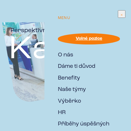
MENU
Perspektivní
Kariér
Volné pozice
O nás
v RESPECT Grou
Dáme ti důvod
Benefity
Naše týmy
Výběrko
HR
Příběhy úspěšných