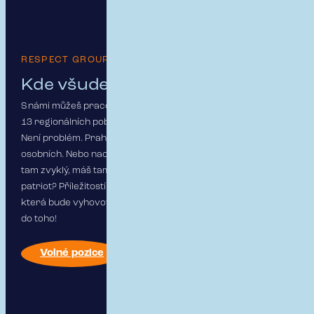
RESPECT GROUP
Kde všude se dá
pracovat?
S námi můžeš pracovat odkudkoliv. Máme centrálu v Praze a
13 regionálních poboček. Chceš jít na zkušenou do Prahy?
Není problém. Praha ti dá spoustu příležitostí pracovních a i
osobních. Nebo naopak chceš zůstat v regionu, protože jsi
tam zvyklý, máš tam kořeny, rodinu, přátele a jsi regionální
patriot? Příležitostí je všude dost, stačí si jen vybrat lokalitu,
která bude vyhovovat tvým potřebám a představám. Směle
do toho!
Volné pozice