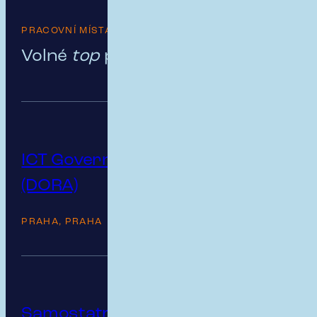
PRACOVNÍ MÍSTA
Volné
top
pozice
ICT Governance & Risk Manager
(DORA)
PRAHA, PRAHA
Samostatný/á specialista/ka