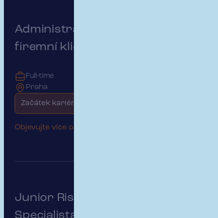
Administrativní podpora pro
firemní klienty
Full-time
Praha
Začátek kariéry
Objevujte více o této pozici
Junior Risk & Insurance
Specialista | Public & Medical