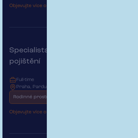
Objevujte více o této pozici
Specialista na podnikatelské
pojištění
Full-time
Praha, Pardubice
Rodinné prostředí
Objevujte více o této pozici