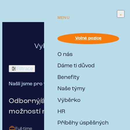
MENU
Volné pozice
Vyhovující
pro mě
O nás
Dáme ti důvod
Filtrace
Benefity
Našli jsme pro vás:
13 pracovních míst
Naše týmy
Odborný/á asistent/ka s
Výběrko
možností růstu
HR
Příběhy úspěšných
Full-time