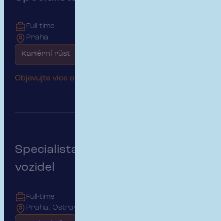
Full-time
Praha
Kariérní růst
Začátek kariéry
Objevujte více o této pozici
Specialista pojištění motorových
vozidel
Full-time
Praha, Ostrava