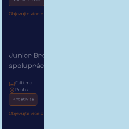
Kariérní růst
Začátek kariéry
Objevujte více o této pozici
Junior Broker - Týmová
spolupráce a kariérní růst
Full-time
Praha
Kreativita
Objevujte více o této pozici