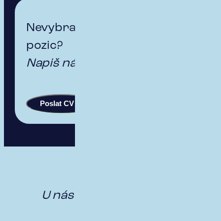
Nevybral/a sis z nabízených
pozic?
Napiš
nám!
Poslat CV
NAŠE TÝMY
U nás máme práce
dost