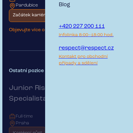
Blog
Pardubice
Začátek kariéry
+420 227 200 111
Objevujte více o této pozici
Infolinka 8:00–18:00 hod.
respect@respect.cz
Kontakt pro obchodní
případy a sdělení
Ostatní pozice -
podívejte se také
Junior Risk & Insurance
Specialista pro B2B klienty
Full-time
Praha