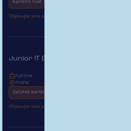
Kariérní růst
Rodinné prostředí
Objevujte více o této pozici
Junior IT Business Analytik
Full-time
Praha
Začátek kariéry
Objevujte více o této pozici