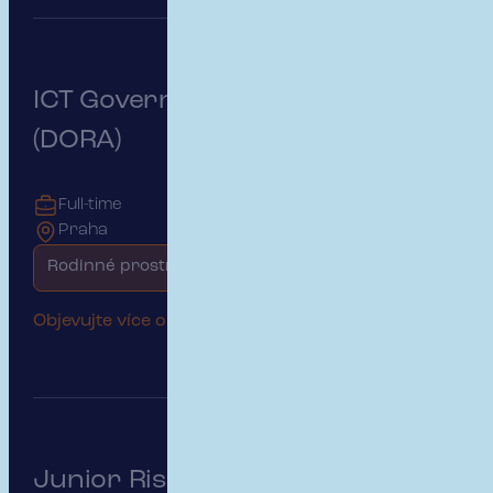
ICT Governance & Risk Manager
(DORA)
Full-time
Praha
Rodinné prostředí
Objevujte více o této pozici
Junior Risk & Insurance