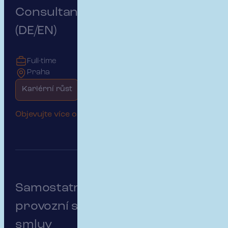
Consultant – German Market
(DE/EN)
Full-time
Praha
Kariérní růst
Začátek kariéry
Objevujte více o této pozici
Samostatný/á specialista/ka
provozní správy pojistných
smluv