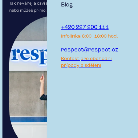
Tak neváhej a ozvi se nám! Emailem, telefonem,
Blog
nebo můžeš přímo
zde
.
+420 227 200 111
Infolinka 8:00–18:00 hod.
respect@respect.cz
Kontakt pro obchodní
případy a sdělení