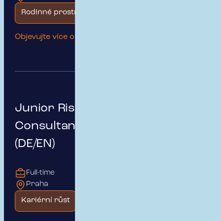
Rodinné prostředí
Objevujte více o této pozici
Junior Risk & Insurance
Consultant – German Market
(DE/EN)
Full-time
Praha
Kariérní růst
Začátek kariéry