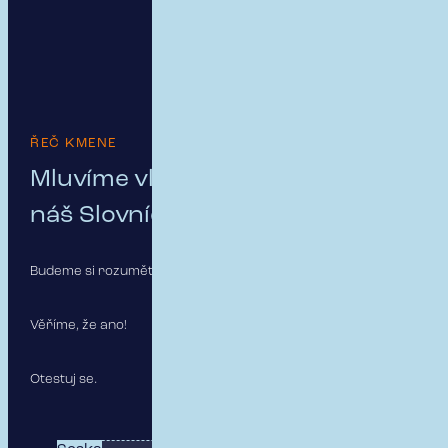
ŘEČ KMENE
Mluvíme vlastním jazykem aneb
náš Slovníček
Budeme si rozumět?
Věříme, že ano!
Otestuj se.