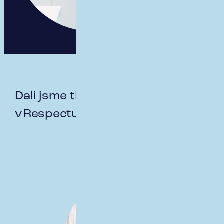
Dali jsme ti důvod pracovat
v Respectu? Vítej!