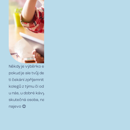
Někdy je výběrko expres a můžeš nastoupit prakticky hned,
pokud je ale tvůj den D ještě v nedohlednu, budeme se snažit
ti čekání zpříjemnit. Můžeš se těšit na e-maily od budoucích
kolegů z týmu či od HR business partnerů, nebo na návštěvu
u nás, u dobré kávy. Prostě pro nás nebudeš jen číslo, ale
skutečná osoba, na kterou se těšíme a dáme ti to patřičně
najevo 😊