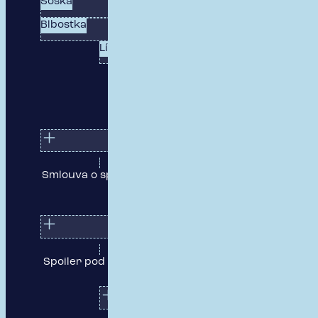
Soska
Havko
Blbostka
Rizikovka
Lízátko
Smlouva o spolupráci
Pojištění
odpovědnosti
zaměstnance
Spoiler pod nárazník
Riziková prohlídka u
klienta