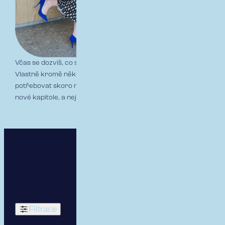
Včas se dozvíš, co si máš vzít na první den k nám do práce.
Vlastně kromě několika vyplněných formulářů nebudeš
potřebovat skoro nic – tedy stačí už jen vykročit vstříc tvé
nové kapitole, a nejlépe „pravou“ 😊
Volné pozice
Filtrace