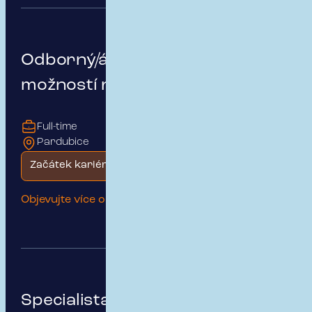
Odborný/á asistent/ka s
možností růstu
Full-time
Pardubice
Začátek kariéry
Objevujte více o této pozici
Specialista pojištění motorových