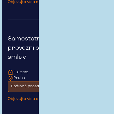
Objevujte více o této pozici
Samostatný/á specialista/ka
provozní správy pojistných
smluv
Full-time
Praha
Rodinné prostředí
Objevujte více o této pozici