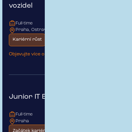
vozidel
Full-time
Praha, Ostrava
Kariérní růst
Rodinné prostředí
Objevujte více o této pozici
Junior IT Business Analytik
Full-time
Praha
Začátek kariéry