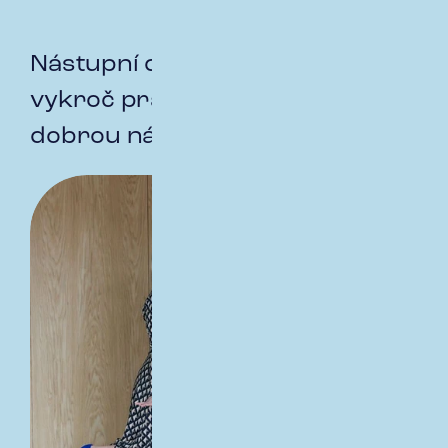
Nástupní den aneb Den D –
vykroč pravou nohou a jdi s
dobrou náladou.