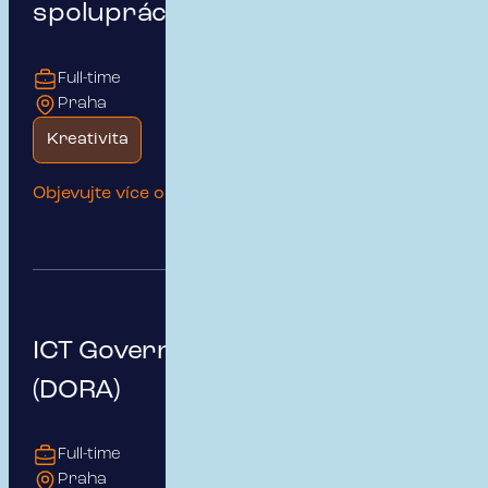
spolupráce a kariérní růst
Full-time
Praha
Kreativita
Objevujte více o této pozici
ICT Governance & Risk Manager
(DORA)
Full-time
Praha