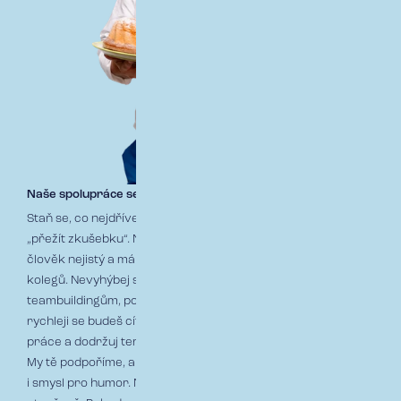
Naše spolupráce se může rozjet na plné obrátky…
Staň se, co nejdříve, součástí týmu! Tady je pár tipů a rad, jak
„přežít
zkušebku
“. Nemusíš se bát! Víme, že první dny je
člověk nejistý a má obavy z nového prostředí, z nových
kolegů.
Nevyhýbej se ani firemním aktivitám a
teambuildingům, poznáš tím tak firemní kulturu, své kolegy a
rychleji se budeš cítit ve firmě jako ryba ve vodě. Neboj se
práce a dodržuj termíny – blýskni se v tom nejlepším světle.
My tě podpoříme, abys mohl ukázat své silné stránky a třeba
i smysl pro humor. Nepřestávej se ptát a komunikuj