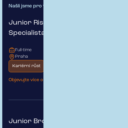
Našli jsme pro vás:
13 pracovních míst
Junior Risk & Insurance
Specialista pro B2B klienty
Full-time
Praha
Kariérní růst
Začátek kariéry
Objevujte více o této pozici
Junior Broker - Týmová