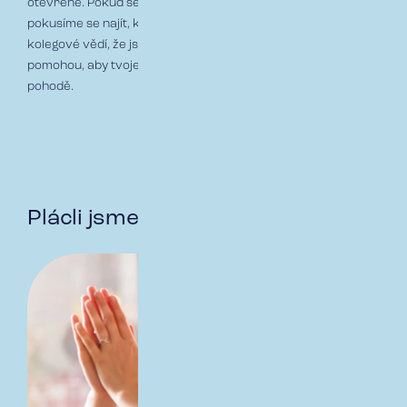
otevřeně. Pokud se něco nepovede, hlavu ti neutrhneme,
pokusíme se najít, kde byl problém a zkusíme to znovu. Tvoji
kolegové vědí, že jsi teprve nastoupil a ochotně ti
pomohou,
aby tvoje
zkušebka
utekla v příjemném duchu a
pohodě.
Plácli jsme si a co potom?