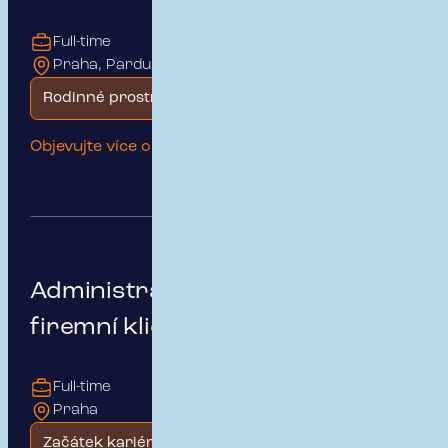
Full-time
Praha, Pardubice
Rodinné prostředí
Objevujte více o této pozici
Administrativní podpora pro
firemní klienty
Full-time
Praha
Začátek kariéry