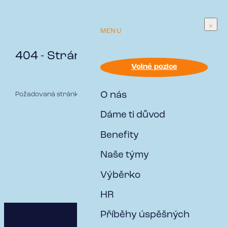
MENU
404 - Stránka nenalezena
Volné pozice
O nás
Požadovaná stránka nebyla nalezena
Dáme ti důvod
Benefity
Naše týmy
Výběrko
HR
Příběhy úspěšných