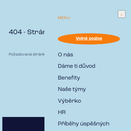
MENU
404 - Stránka nenalezena
Volné pozice
O nás
Požadovaná stránka nebyla nalezena
Dáme ti důvod
Benefity
Naše týmy
Výběrko
HR
Příběhy úspěšných