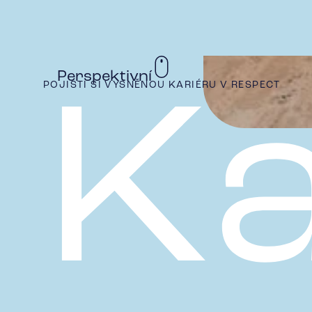
Perspektivní
POJISTI SI VYSNĚNOU KARIÉRU V RESPECT
Ka