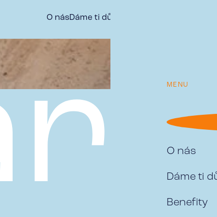
O nás
Dáme ti důvod
Benefity
Naše týmy
Vý
ri
MENU
O nás
Dáme ti 
Benefity