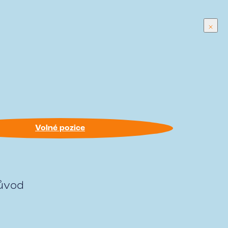
běrko
HR
Příběhy úspěšných
Blog
Volné pozice
éra
Volné pozice
důvod
v RESPECT Group