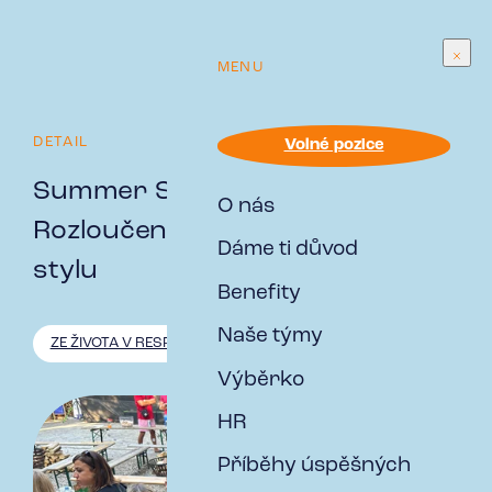
MENU
DETAIL
Volné pozice
Summer Slow Down Party:
O nás
Rozloučení s létem ve skvělém
Dáme ti důvod
stylu
Benefity
Naše týmy
ZE ŽIVOTA V RESPECT
Výběrko
HR
Příběhy úspěšných