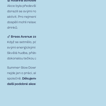
🎡
Rodinná atmosféra a program pro všechny
Akce byla především o
společně stráveném čase
– kolegové
dorazili se svými rodinami, partnery i dětmi a užili si den plný
aktivit. Pro nejmenší byly připravené hry a zábava, zatímco
dospělí mohli relaxovat u skvělého jídla a osvěžujících
drinků.
🎷
Brass Avenue zakončili večer ve velkém stylu
Když se setmělo, pódium ovládla
kapela Brass Avenue
, která
svými energickými melodiemi roztančila všechny přítomné.
Skvělá hudba, přátelská atmosféra a uvolněná nálada byly
dokonalou tečkou za letní sezónou.
Summer Slow Down Party nám znovu ukázala, že v Respectu
nejde jen o práci, ale i o skvělé zážitky, které sdílíme
společně.
Děkujeme všem, kdo dorazili, a už teď se těšíme na
další podobné akce!