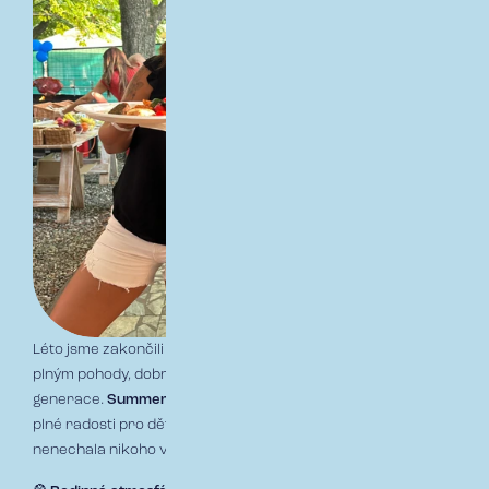
Léto jsme zakončili tak, jak se patří – skvělým setkáním
plným pohody, dobrého jídla, pití a zábavy pro všechny
generace.
Summer Slow Down Party
přinesla odpoledne
plné radosti pro děti i dospělé a večer s živou hudbou, která
nenechala nikoho v klidu.