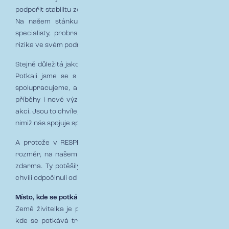
podpořit stabilitu zemědělských podniků, provozů i techniky.
Na našem stánku se lidé mohli poradit přímo s našimi
specialisty, probrat konkrétní situace z praxe a zjistit, jak
rizika ve svém podnikání efektivně ošetřit.
Stejně důležitá jako odbornost pro nás byla i osobní setkání.
Potkali jsme se s mnoha klienty, se kterými dlouhodobě
spolupracujeme, a zároveň jsme poznali nové tváře, nové
příběhy i nové výzvy. A přesně v tom je kouzlo podobných
akcí. Jsou to chvíle, kdy za logy a smlouvami stojí reální lidé, s
nimiž nás spojuje společný cíl. 🎯
A protože v RESPECTu víme, že práce má mít i radostný
rozměr, na našem stánku nechyběl ani popcorn a balónky
zdarma. Ty potěšily malé návštěvníky i dospělé, kteří si na
chvíli odpočinuli od ruchu veletrhu.
Místo, kde se potkává tradice s budoucností
Země živitelka je pro nás víc než jen výstava. Je to místo,
kde se potkává tradice s inovacemi, odborné know-how s