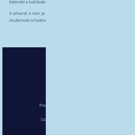
lidskostí a každodenní práce s vizí budoucnosti.
A přesně o tom je i naše práce v RESPECTu. Spojujeme lidi,
zkušenosti a hodnoty, které mají smysl. 💙
RESPECT, a.s.
Pod Krčským lesem 2016/22,
142 00 Praha 4
Copyright RESPECT, a.s., 26
Sledujte nás