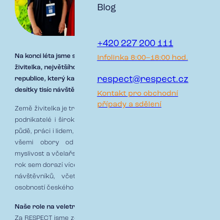
Blog
+420 227 200 111
Na konci léta jsme se zúčastnili 51. ročníku výstavy Země
Infolinka 8:00–18:00 hod.
živitelka, největšího zemědělského veletrhu v České
respect@respect.cz
republice, který každoročně přiláká do Českých Budějovic
desítky tisíc návštěvníků.
Kontakt pro obchodní
případy a sdělení
Země živitelka je tradiční událost, kde se potkávají odborníci,
podnikatelé i široká veřejnost. Místo, kde je cítit respekt k
půdě, práci i lidem, kteří za ní stojí. Program je pestrý napříč
všemi obory od moderní zemědělské techniky přes
myslivost a včelařství až po potravinářství či výzkum. Každý
rok sem dorazí více než 600 vystavovatelů a téměř 130 tisíc
návštěvníků, včetně zástupců významných institucí a
osobností českého zemědělství. 🌾
Naše role na veletrhu
Za RESPECT jsme zde představili, jak může pojistná ochrana