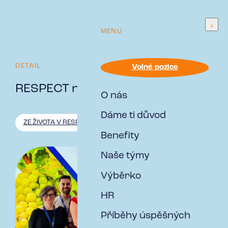
MENU
DETAIL
Volné pozice
RESPECT na Zemi Živitelce
O nás
Dáme ti důvod
ZE ŽIVOTA V RESPECT
Benefity
Naše týmy
Výběrko
HR
Příběhy úspěšných