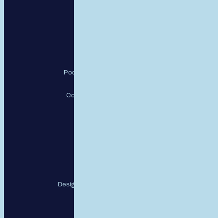
RESPECT, a.s.
Pod Krčským lesem 2016/22,
142 00 Praha 4
Copyright RESPECT, a.s., 26
Sledujte nás
Designed and developed by