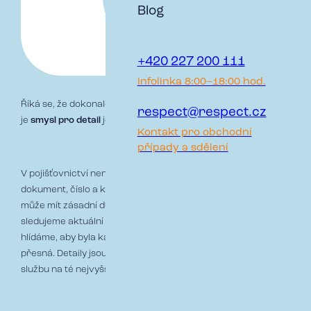
Blog
+420 227 200 111
Infolinka 8:00–18:00 hod.
Říká se, že dokonalost se skládá z maličkostí. A právě proto
respect@respect.cz
je
smysl pro detail
jednou z našich čtyř firemních hodnot.
Kontakt pro obchodní
případy a sdělení
V pojišťovnictví není prostor pro kompromisy. Každý
dokument, číslo a klauzule musí být správně. I malá odchylka
může mít zásadní důsledky. Pečlivě kontrolujeme smlouvy,
sledujeme aktuální legislativu, vyhodnocujeme rizika a
hlídáme, aby byla každá nabídka i pojistná smlouva naprosto
přesná. Detaily jsou pro nás zárukou, že klient dostane
službu na té nejvyšší úrovni.