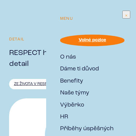
MENU
DETAIL
Volné pozice
RESPECT hodnoty - smysl pro
O nás
detail
Dáme ti důvod
Benefity
ZE ŽIVOTA V RESPECT
Naše týmy
Výběrko
HR
Příběhy úspěšných