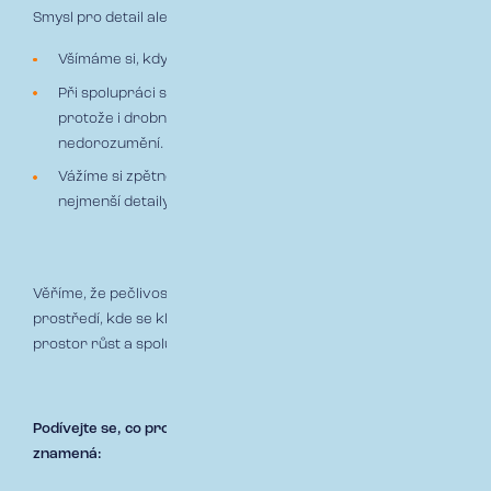
Smysl pro detail ale platí i pro vztahy uvnitř naší společnosti.
Všímáme si, když někdo potřebuje pomoc a nabídneme ji.
Při spolupráci s kolegy dbáme na jasnou komunikaci –
protože i drobná nepřesnost může způsobit
nedorozumění.
Vážíme si zpětné vazby, která nám pomáhá ladit i ty
nejmenší detaily ve spolupráci.
Věříme, že pečlivost a pozornost k maličkostem vytváří
prostředí, kde se klienti cítí bezpečně a zaměstnanci mají
prostor růst a spolupracovat.
Podívejte se, co pro naše zaměstnance tato hodnota
znamená: