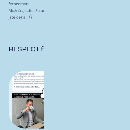
fotoromán.
Možná zjistíte, že pojišťovnictví je trochu víc „akční žánr“, než
jste čekali. 👇
RESPECT fotoromán