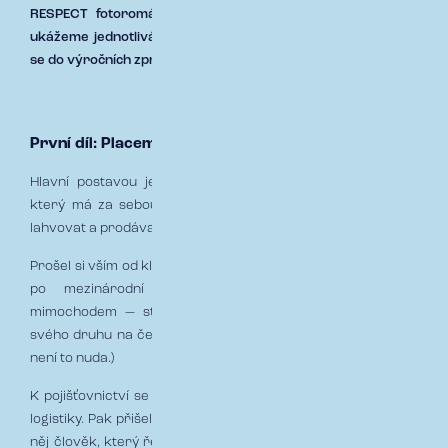
RESPECT fotoromán
. Sérii příběhů, ve kterých postupně
ukážeme jednotlivá oddělení, role i momenty z praxe, které
se do výročních zpráv úplně nevejdou.
První díl: Placement – čtyři dny do vyplutí
Hlavní postavou je Jiří, ředitel divize Placement. Člověk,
který má za sebou 13 let v oboru a klid, který by se dal
lahvovat a prodávat ve stresových situacích.
Prošel si vším od klasického brokingu přes finanční rizika až
po mezinárodní programy a komplexní škody. A
mimochodem — stál i u vzniku první kaptivní pojišťovny
svého druhu na českém trhu. (Ano, i tohle se u nás děje. Ne,
není to nuda.)
K pojišťovnictví se přitom nedostal přímo. Původně mířil do
logistiky. Pak přišel jeden moment — a změnil směr. Dnes je z
něj člověk, který řeší složitá rizika s přehledem, nadhledem