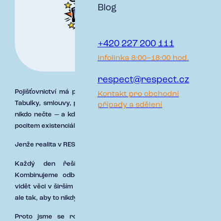
Blog
+420 227 200 111
Infolinka 8:00–18:00 hod.
respect@respect.cz
Pojišťovnictví má pověst světa, kde se hýbou hlavně čísla.
Kontakt pro obchodní
Tabulky, smlouvy, podmínky psané drobným písmem, které
případy a sdělení
nikdo nečte — a když už, tak jen jednou za život a s lehkým
pocitem existenciální krize.
Jenže realita v RESPECTu je… řekněme o dost živější.
Každý den řešíme situace, které nemají „ctrl+z“.
Kombinujeme odbornost, rychlá rozhodnutí a schopnost
vidět věci v širším kontextu. A občas taky improvizujeme —
ale tak, aby to nikdy nebylo poznat.
Proto jsme se rozhodli tenhle svět otevřít. Spouštíme