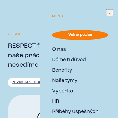
MENU
DETAIL
Volné pozice
RESPECT fotoromán: Jak vypadá
O nás
naše práce, když zrovna
Dáme ti důvod
nesedíme nad tabulkami
Benefity
Naše týmy
ZE ŽIVOTA V RESPECT
Výběrko
HR
Příběhy úspěšných