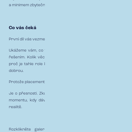
a minimem zbytečných slov.
Co vás čeká
První díl vás vezme přímo do zákulisí oddělení Placement.
Ukážeme vám, co všechno se děje mezi zadáním a finálním
řešením. Kolik věcí je potřeba sladit, kolik detailů uhlídat a
proč je tahle role klíčová — i když není vždy vidět na první
dobrou.
Protože placement není o náhodě.
Je o přesnosti. Zkušenosti. A schopnosti dotahovat věci do
momentu, kdy dávají smysl nejen na papíře, ale hlavně v
realitě.
Rozklikněte galerii níže a projděte si první RESPECT