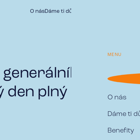
O nás
Dáme ti důvod
Benefity
Naše týmy
Vý
MENU
generálního ředitel
 den plný energie
O nás
Dáme ti 
Benefity