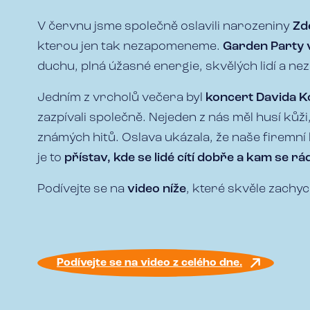
V červnu jsme společně oslavili narozeniny
Zd
kterou jen tak nezapomeneme.
Garden Party v
duchu, plná úžasné energie, skvělých lidí a 
Jedním z vrcholů večera byl
koncert Davida K
zazpívali společně. Nejeden z nás měl husí kůži
známých hitů. Oslava ukázala, že naše firemní k
je to
přístav, kde se lidé cítí dobře a kam se rád
Podívejte se na
video níže
, které skvěle zachy
Podívejte se na video z celého dne.