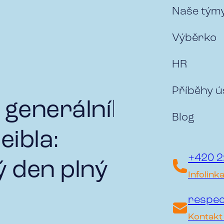
Naše tým
Výběrko
HR
Příběhy 
 generálního
Blog
eibla:
+420 2
 den plný
Infolink
respec
Kontakt 