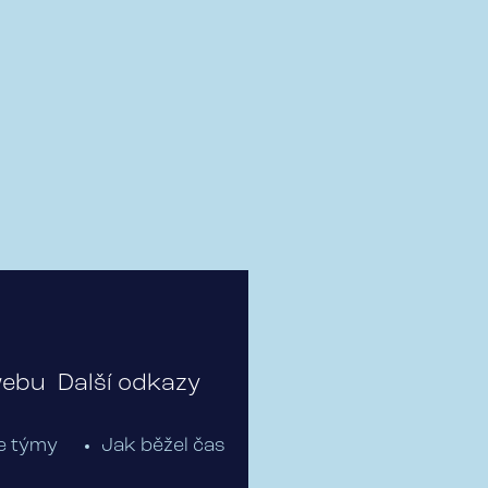
webu
Další odkazy
e týmy
Jak běžel čas