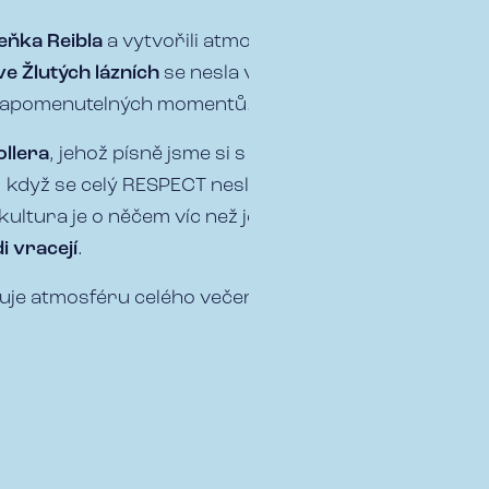
eňka Reibla
a vytvořili atmosféru, na
e Žlutých lázních
se nesla ve skvělém
nezapomenutelných momentů.
ollera
, jehož písně jsme si s chutí
, když se celý RESPECT nesl na vlně
ultura je o něčem víc než jen o práci –
i vracejí
.
cuje atmosféru celého večera! 🎥🎉