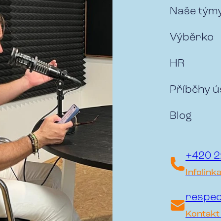
Naše tým
Výběrko
HR
Příběhy 
Blog
+420 2
Infolink
respec
Kontakt 