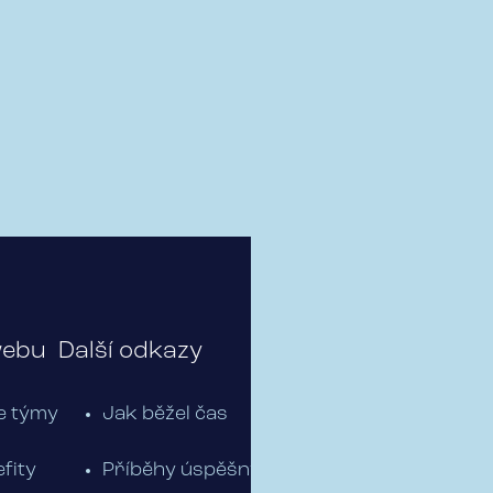
webu
Další odkazy
e týmy
Jak běžel čas
fity
Příběhy úspěšných