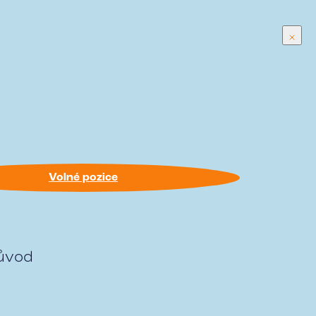
běrko
HR
Příběhy úspěšných
Blog
Volné pozice
Volné pozice
důvod