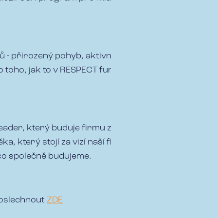
ířů - přirozený pohyb, aktivní rehabilitace, výživa, mi
do toho, jak to v RESPECT funguje. Staráme se a zajím
leader, který buduje firmu založenou na skutečných 
ěka, který stojí za vizí naší firmy. Možná pochopíte, 
 co společně budujeme.
poslechnout
ZDE