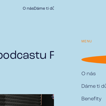
O nás
Dáme ti důvod
Benefity
Naše týmy
Vý
MENU
 podcastu Forbes
O nás
Dáme ti 
Benefity