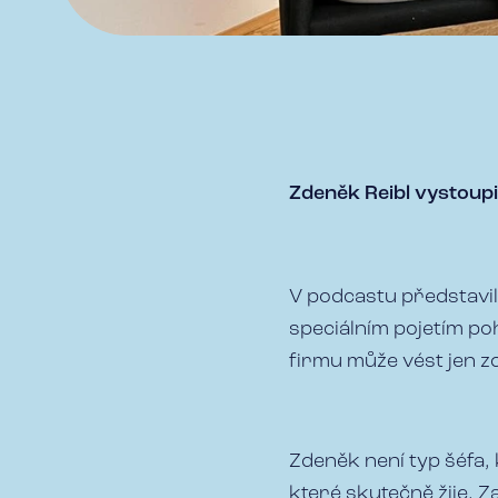
Zdeněk Reibl vystoupi
V podcastu představil
speciálním pojetím po
firmu může vést jen z
Zdeněk není typ šéfa,
které skutečně žije. 