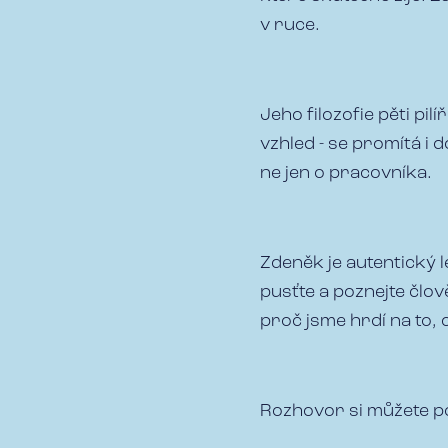
v ruce.
Jeho filozofie pěti pil
vzhled - se promítá i 
ne jen o pracovníka.
Zdeněk je autentický 
pusťte a poznejte člov
proč jsme hrdí na to,
Rozhovor si můžete 