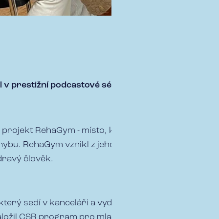
l v prestižní podcastové sérii Forbes Nesmrtelný.
 projekt RehaGym - místo, kde spojuje špičkovou hea
hybu. RehaGym vznikl z jeho osobní zkušenosti a pře
dravý člověk.
 který sedí v kanceláři a vydává příkazy. Vybudoval 
Založil CSR program pro mladé vozíčkáře a věří, že pr