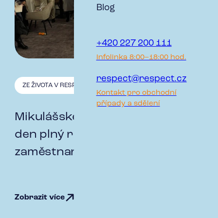
Blog
+420 227 200 111
Infolinka 8:00–18:00 hod.
respect@respect.cz
ZE ŽIVOTA V RESPECT
6.12. 2024
Kontakt pro obchodní
případy a sdělení
Mikulášské odpoledne: Kouzelný
den plný radosti pro děti našich
zaměstnanců
Zobrazit více