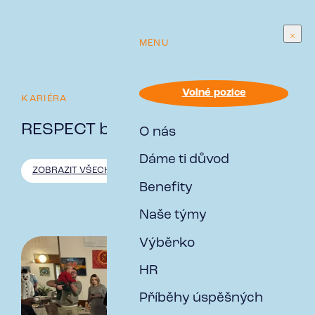
MENU
Volné pozice
KARIÉRA
RESPECT blog
O nás
Dáme ti důvod
ZOBRAZIT VŠECHNO
ZE ŽIVOTA V RESPECT
NOVINKY Z
Benefity
Naše týmy
Výběrko
HR
Příběhy úspěšných