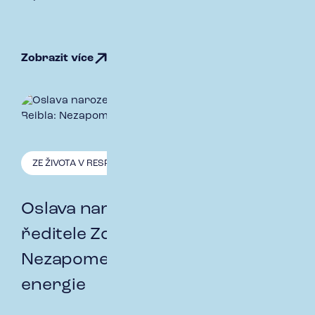
Zobrazit více
ZE ŽIVOTA V RESPECT
21.6. 2024
Oslava narozenin generálního
ředitele Zdeňka Reibla:
Nezapomenutelný den plný
energie