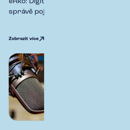
eRko: Digitální revoluce ve
správě pojištění vozidel
Zobrazit více