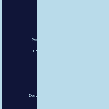
RESPECT, a.s.
Pod Krčským lesem 2016/22,
142 00 Praha 4
Copyright RESPECT, a.s., 26
Sledujte nás
Designed and developed by