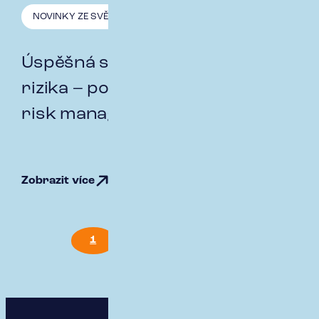
NOVINKY ZE SVĚTA POJIŠTĚNÍ
20.10. 2023
Úspěšná společnost zná svá
rizika – poslechněte si podcast o
risk managementu
Zobrazit více
1
4
5
6