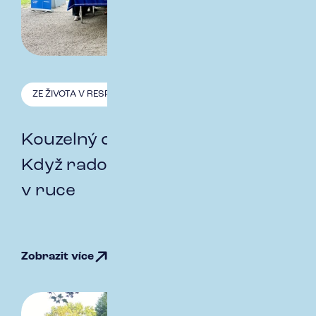
ZE ŽIVOTA V RESPECT
2.9. 2024
Kouzelný den s Krakonošem:
Když radost a pomoc jdou ruku
v ruce
Zobrazit více