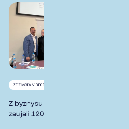
ZE ŽIVOTA V RESPECT
14.11. 2024
Z byznysu do lavic: Jak jsme
zaujali 120 studentů na ČZU