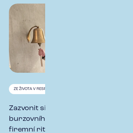
ZE ŽIVOTA V RESPECT
29.9. 2025
Zazvonit si na úspěch. Jak se z
burzovního gesta stal náš
firemní rituál