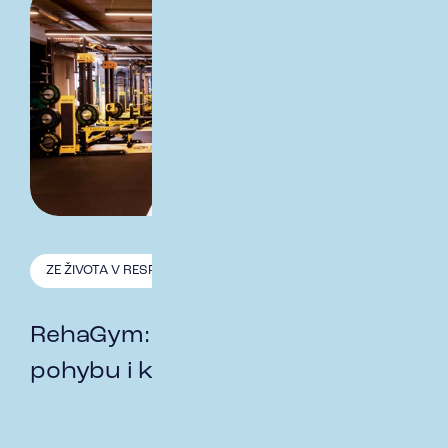
ZE ŽIVOTA V RESPECT
24.11. 2025
RehaGym: S respektem k
pohybu i ke zdraví