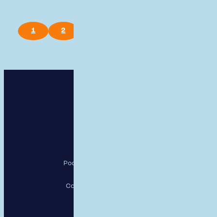
1
2
3
4
5
6
RESPECT, a.s.
Pod Krčským lesem 2016/22,
142 00 Praha 4
Copyright RESPECT, a.s., 26
Sledujte nás