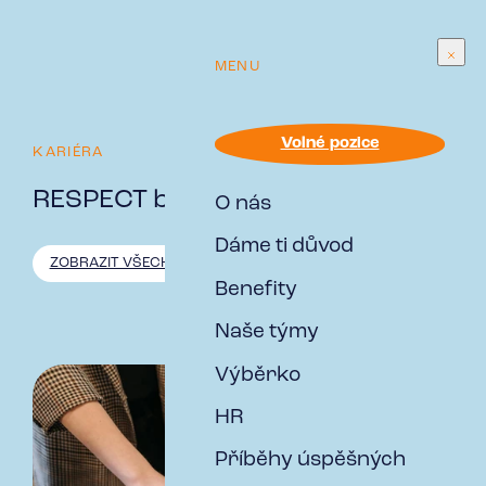
MENU
Volné pozice
KARIÉRA
RESPECT blog
O nás
Dáme ti důvod
ZOBRAZIT VŠECHNO
ZE ŽIVOTA V RESPECT
NOVINKY Z
Benefity
Naše týmy
Výběrko
HR
Příběhy úspěšných