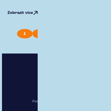
Zobrazit více
1
2
3
4
6
RESPECT, a.s.
Pod Krčským lesem 2016/22,
142 00 Praha 4