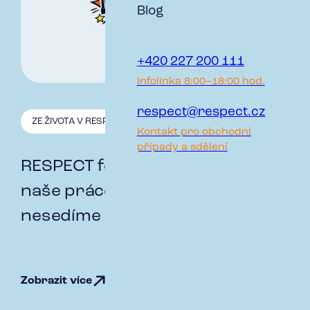
Blog
+420 227 200 111
Infolinka 8:00–18:00 hod.
respect@respect.cz
ZE ŽIVOTA V RESPECT
7.4. 2026
Kontakt pro obchodní
případy a sdělení
RESPECT fotoromán: Jak vypadá
naše práce, když zrovna
nesedíme nad tabulkami
Zobrazit více