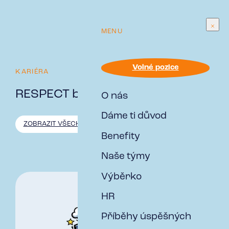
MENU
Volné pozice
KARIÉRA
RESPECT blog
O nás
Dáme ti důvod
ZOBRAZIT VŠECHNO
ZE ŽIVOTA V RESPECT
NOVINKY Z
Benefity
Naše týmy
Výběrko
HR
Příběhy úspěšných