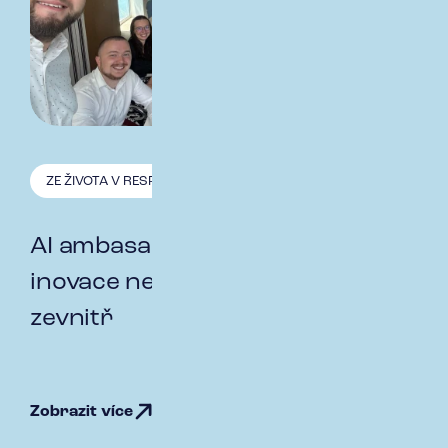
ZE ŽIVOTA V RESPECT
2.3. 2026
AI ambasadoring program: Když
inovace nevzniká shora, ale
zevnitř
Zobrazit více